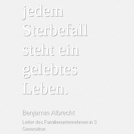
jedem
Sterbefall
steht ein
gelebtes
Leben.
Benjamin Albrecht
Leiter des Familienunternehmen in 3.
Generation