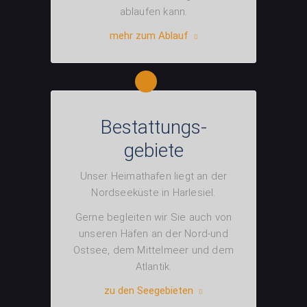
ablaufen kann.
mehr zum Ablauf
Bestattungs-
gebiete
Unser Heimathafen liegt an der
Nordseeküste in Harlesiel.
Gerne begleiten wir Sie auch von
unseren Häfen an der Nord-und
Ostsee, dem Mittelmeer und dem
Atlantik.
zu den Seegebieten