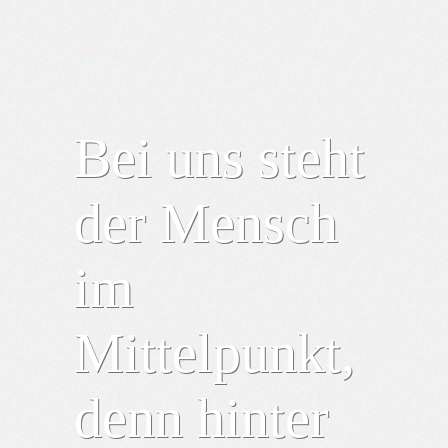
Bei uns steht
der Mensch
im
Mittelpunkt,
denn hinter